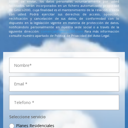
botón de enviar, los datos personales voluntariamente por usted
facilitados, serán incorporados en un fichero automatizado propiedad
de Gesico2000, cuya finalidad es el mantenimiento de la relación creada
con usted. Podrá ejercitar sus derechos de acceso, oposición,
rectificación y cancelación de sus datos, de conformidad con lo
dispuesto en la legislación vigente en materia de protección de datos,
notificándolo personalmente en nuestra sede social o a través de la
siguiente dirección:
comercial@gesico2000.com
Para más información
consulte nuestro apartado de Politica de Privacidad del Aviso Legal.
Seleccione servicio
Planes Residenciales