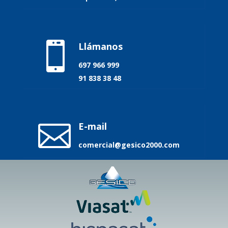

Llámanos
697 966 999
91 838 38 48

E-mail
comercial@gesico2000.com